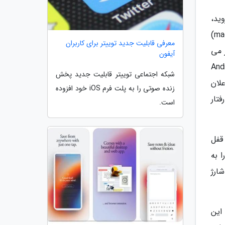
ید،
گوگل از سال 2018 قابلیت Adaptive Battery را معرفی نموده است. این ویژگی که از یادگیری ماشینی (machine learning)
معرفی قابلیت جدید توییتر برای کاربران
 می
آیفون
 اپلیکیشن ها اولویت بالاتری دارند. تنظیمات موجود در Android
شبکه اجتماعی توییتر قابلیت جدید پخش
لان
زنده صوتی را به پلت فرم iOS خود افزوده
 رفتار
است.
صفحه قفل
 به
ارژ
مدیریت باتری با Apple Intelligence است. این