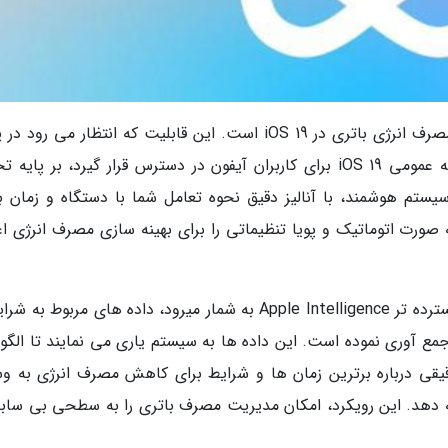
اپل مشغول توسعه ابزار هوشمندی برای مدیریت مصرف انرژی باتری در iOS 19 است. این قابلیت که انتظار می رو
سال جاری، احتمالا در ماه سپتامبر، همراه با عرضه عمومی iOS 19 برای کاربران آیفون در دسترس قرار گیرد، بر پا
یستم هوشمند، با آنالیز دقیق نحوه تعامل شما با دستگاه و زمان ب
 صورت اتوماتیک و پویا تنظیماتی را برای بهینه سازی مصرف انرژی اع
پشتوانه فنی این فناوری تازه، که جزئی از پلتفرم گسترده تر Apple Intelligence به شمار میرود، داده های مربوط
مع آوری نموده است. این داده ها به سیستم یاری می نمایند تا الگو
قی درباره برترین زمان ها و شرایط برای کاهش مصرف انرژی به وس
دهد. این رویکرد، امکان مدیریت مصرف باتری را به سطحی بی سابقه