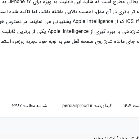
قابلیت به آیفون 17 محدود نخواهد بود. اگرچه شایعاتی مطرح اس
ه تر باتری در آن مدل، اهمیت بالایی داشته باشد، اما تاکید شده است
این ابزار هوشمند بر روی همه مدل های سازگار با iOS 19 که از Apple Intelligence پشتیبانی می نمایند، در 
بود. کارشناسان پیش بینی می نمایند که ارتقای شارژدهی با بهره گیری از Apple Intelligence یکی از 
 نمایش زمان به جای مانده شارژ روی صفحه قفل هم به نوبه خود تجربه روزمره استفاد
گردآورنده:
persianproud.ir
شناسه مطلب: 2382