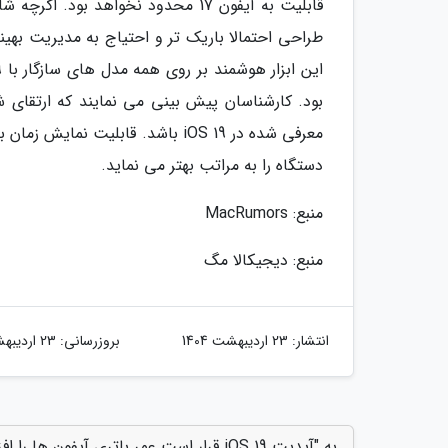
طراحی احتمالا باریک تر و احتیاج به مدیریت بهین
معرفی شده در iOS 19 باشد. قابلیت
دستگاه را به مراتب بهتر می نماید.
منبع: MacRumors
منبع: دیجیکالا مگ
انتشار:
23 اردیبهشت 1404
بروزرسانی:
23 اردیبهشت 1404
به "آپدیت iOS 19 قرار است عمر باتری آیفون ها را افزایش دهد" امتیاز دهید