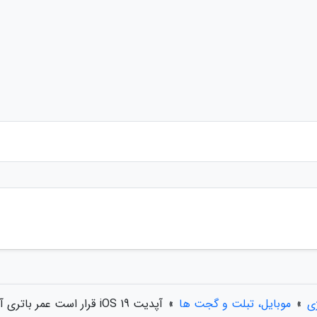
ژی
»
موبایل، تبلت و گجت ها
»
آپدیت iOS 19 قرار است عمر باتری آیفون ها را افزایش دهد