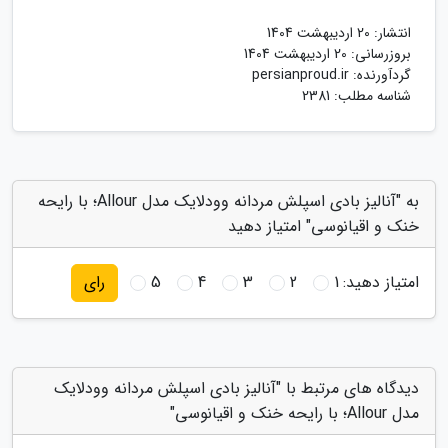
انتشار:
20 اردیبهشت 1404
بروزرسانی:
20 اردیبهشت 1404
گردآورنده:
persianproud.ir
شناسه مطلب: 2381
به "آنالیز بادی اسپلش مردانه وودلایک مدل Allour؛ با رایحه
خنک و اقیانوسی" امتیاز دهید
امتیاز دهید:
1
2
3
4
5
رای
دیدگاه های مرتبط با "آنالیز بادی اسپلش مردانه وودلایک
مدل Allour؛ با رایحه خنک و اقیانوسی"