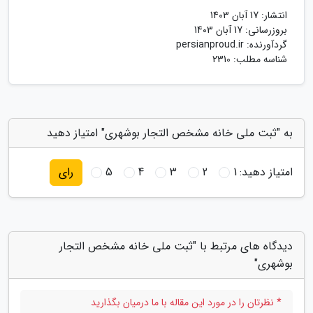
انتشار:
17 آبان 1403
بروزرسانی:
17 آبان 1403
گردآورنده:
persianproud.ir
شناسه مطلب: 2310
به "ثبت ملی خانه مشخص التجار بوشهری" امتیاز دهید
امتیاز دهید:
1
2
3
4
5
رای
دیدگاه های مرتبط با "ثبت ملی خانه مشخص التجار
بوشهری"
* نظرتان را در مورد این مقاله با ما درمیان بگذارید