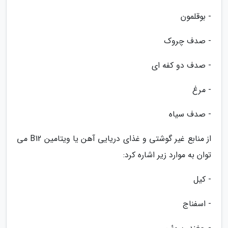
- بوقلمون
- صدف چروک
- صدف دو کفه ای
- مرغ
- صدف سیاه
از منابع غیر گوشتی و غذای دریایی آهن یا ویتامین B12 می
توان به موارد زیر اشاره کرد:
- کیل
- اسفناج