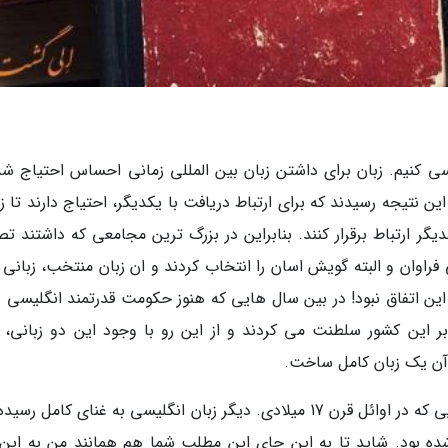
ررسی کنیم. زبان برای داشتن زبان بین المللی زمانی احساس احتیاج شد
ین نتیجه رسیدند که برای ارتباط دریافت با یکدیگر، احتیاج دارند تا ز
یگر ارتباط برقرار کنند. بنابراین در بزرگ ترین مجامعی که داشتند ت
ی فراوان و البته گویش اسان را انتخاب کردند و ان زبان منتخب، زبانی 
یل این اتفاق نبود! در بین سال هایی که هنوز حکومت قدرتمند انگلیسی 
 این کشور سلطنت می کردند و از این رو با وجود این دو زبانی، ز
ز آن یک زبان کامل ساخت.
این فرایند تکامل زبان انگلیسی ادامه داشت تا جایی که در اوائل قرن 17 میلادی. دیگر زبان انگلیسی به غنای کامل 
شده بود. شاید تا به این جای این مطلب شما هم همانند من به این 