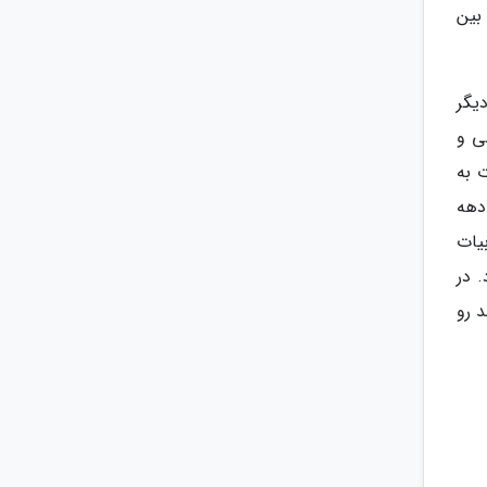
بین
ی از یک فاجعه دیگر
ی و
 به
دهه
بزرگی از ادبیات
رد. در
ند رو