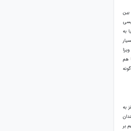
ان بین
لیسی
ا به
سیار
یزا
 هم
ونه
ز به
دان
م بر