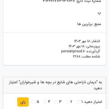
شماره ثبت دارو: 3134227123939738
پ
منبع: برترین ها
انتشار:
18 مهر 1403
بروزرسانی:
18 مهر 1403
گردآورنده:
persianproud.ir
شناسه مطلب: 2288
به "درمان ناراحتی های شایع در بچه ها و شیرخواران" امتیاز
دهید
امتیاز دهید:
1
2
3
4
5
رای