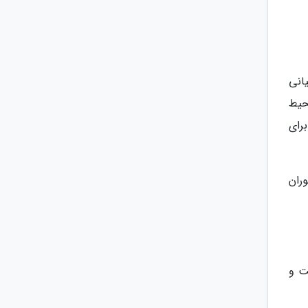
انی
حیط
رای
ران
ت و