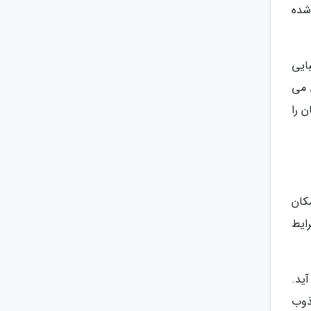
شده
ایی
 می
ن را
کان
ایط
ید.
ذوب