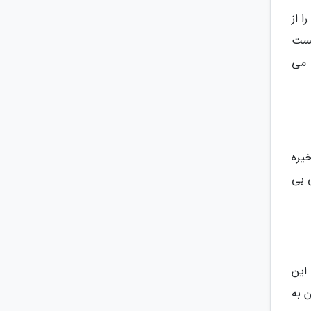
 از
یست
 می
یره
 بی
این
 به