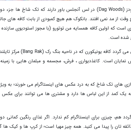
دوستداران پیتزاهای رنگین کمانی رستوران دَگ وودز (Dag Woods) در لس آنجلس باور دارند که تک شاخ ها ج
قت از مد نمی افتند. بانکوک هم هیچ کمبودی از بابت کافه های جال
است که اولین کافه همسایه من توتورو (با مجوز استودیوی سازنده 
ح شده است.
حالا این دو واقعیت را روی هم بگذارید؛ نتیجه اش می گردد کافه یونیکورن که در ناحیه بنگ 
ش نمایان است. کاغذدیواری ، فرش، مجسمه و مبلمان هایی با زمینه
ازی های تک شاخ که به درد عکس های اینستاگرام می خورند؛ به ویژه 
یک کمد از این لباس ها دارد و مشتری ها می توانند برای عکس 
دد هم، چیزی برای اینستاگرام کم ندارد. اگر غذای رنگین کمانی د
ائقه تان را پیدا می کنید. همه چیز مهیا است؛ از کرپ ها و کیک ها گ