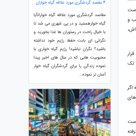
4 مقصد گردشگری مورد علاقه گیاه خواران
زء دوست
مقاصد گردشگری مورد علاقه گیاه خوارانآیا
ب و
گیاه خوارهستید و در پی شهری می شد تا
اش،
با خیال راحت در رستوران ها غذا بخورید و
نگرانی ای بابت حفظ رژیم خود نداشته
باشید؟ نگران نباشید! رژیم گیاه خواری با
رک (Bang Rak) مرکز تایلند قرار
محبوبیت هایی که در سال های اخیر پیدا
 تک
نموده زندگی را برای گردشگران گیاه خوار
آسان تر نموده...
اگر
های
وست
رفته