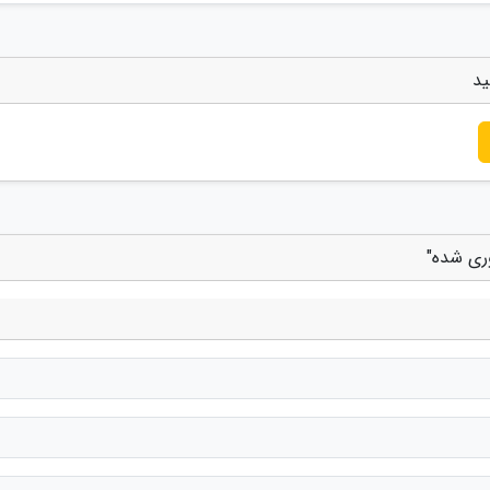
ید
وری شده"