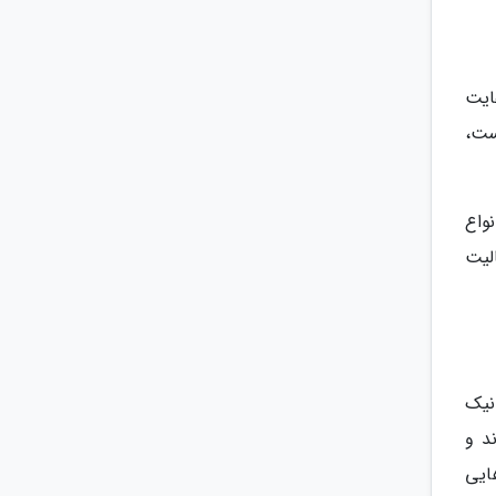
ایت
ست،
واع
الیت
نیک
د و
ایی