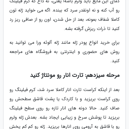
دمای این مایع باید ولرم باشه؛ یعنی، نه داغ که کرم فیلینگ
رو آب کنه و نه اونقدر سرد که ببنده. اگه می خواید ژله تون
کاملا شفاف بمونه، بعد از حل شدن، اون رو از صافی ریز رد
کنید تا ذرات ریزش گرفته بشه.
برای خرید انواع پودر ژله مانند ژله آلوئه ورا می توانید به
روش های حضوری و اینترنتی به فروشگاه های مراجعه
کنید.
مرحله سیزدهم: تارت انار رو مونتاژ کنید
بعد از اینکه کراست تارت انار کاملا سرد شد، کرم فیلینگ رو
روی کراست بریزید و با کاردک یا پشت قاشق سطحش رو
صاف کنید. حالا دونه های انار تازه رو روی سطح فیلینگ
بریزید تا پوشش سرخ و زیبایی ایجاد بشه. بعدش ژله ولرم
رو با قاشق به آرومی روی انارها بریزید. ژله رو کم کم پخش