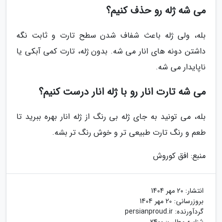
می شه ژله رو حذف کنیم؟
بله، ولی ژله باعث شفاف شدن سطح تارت و ثابت نگه
داشتن دونه های انار می شه. بدون ژله، تارت کمی آبکی یا
ناپایدار می شه.
می شه تارت انار رو با ژله انار درست کنیم؟
بله، می تونید به جای ژله بی رنگ از ژله انار بهره ببرید تا
طعم و رنگ تارت طبیعی تر و خوش رنگ تر بشه.
منبع: افق کوروش
انتشار:
20 مهر 1404
بروزرسانی:
20 مهر 1404
گردآورنده:
persianproud.ir