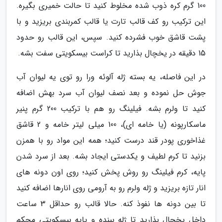
100 گرم کره ذوب شده مخلوط کنید تا حالت خمیری بگیره.
این ترکیب رو کف قالب تارت یا قالب کمربندی بریزید و با
پشت قاشق خوب فشرده کنید. سپس، این قالب رو حدود
15 دقیقه در یخچال بذارید تا کراست بیسکویتی سفت بشه.
در این فاصله، یه بسته ژله آلوئه ورا رو توی یه لیوان آب
جوش حل نموده و بعد نصف لیوان آب سرد بهش اضافه
کنید تا ولرم بشه. فیلینگ رو هم با ترکیب 200 گرم پنیر
ماسکارپونه (یا خامه ای)، 100 میلی لیتر خامه و 2 قاشق
غذاخوری پودر قند درست کنید؛ همه این مواد رو با همزن
بزنید تا کرم لطیف و یکدستی ایجاد بشه. بعد از سرد شدن
پایه، کرم فیلینگ رو روش پخش کنید؛ روی اون دونه های
انار تازه بریزید و ژله ولرم رو به آرومی روی انارها اضافه کنید
تا بین دونه ها نفوذ کنه. حالا قالب رو حداقل 3 ساعت
داخل یخچال بذارید تا ژله ببنده و پایه بیسکویتی محکم