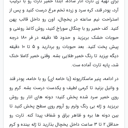
برای تهیه ی تارت انار ساده، ابتدا خمیر تارت رو با ترکیب
آرد، پودر قند، کره سرد و زرده تخم مرغ درست کنید و پس از
استراحت نیم ساعته در یخچال، اون رو داخل قالب پهن
کنید. کف خمیر رو با چنگال سوراخ کنید، روش کاغذ روغنی و
حبوبات خشک بریزید و حدود 15 دقیقه در فر 180 درجه
پیش پخت کنید. بعد حبوبات رو بردارید و 5 تا 10 دقیقه
دیگه بپزید تا رنگ خمیر طلایی بشه. وقتی خمیر کاملا خنک
شد، پایه تارت آماده ست.
در ادامه، پنیر ماسکارپونه (یا خامه ای) رو با خامه، پودر قند
و وانیل بزنید تا کرمی لطیف و یکدست درست بشه. کرم رو
روی خمیر سرد شده پخش کنید؛ دونه های انار رو روش
بریزید و ژله بی رنگ ولرم رو آروم روی سطح پخش کنید تا
بین دونه ها بره و ظاهر براق و شفاف پیدا کنه. تارت رو
حداقل 2 تا 3 ساعت داخل یخچال بذارید تا ژله ببنده و کرم