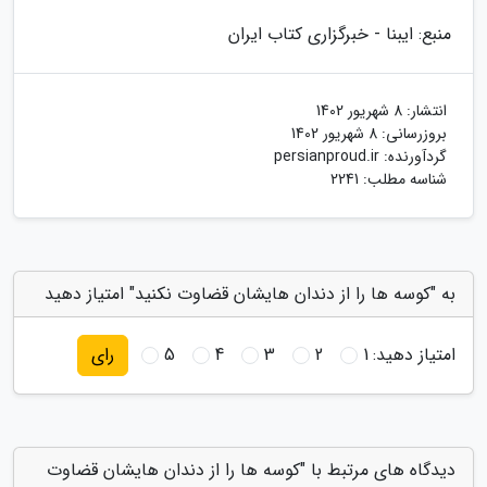
منبع: ایبنا - خبرگزاری کتاب ایران
انتشار:
8 شهریور 1402
بروزرسانی:
8 شهریور 1402
گردآورنده:
persianproud.ir
شناسه مطلب: 2241
به "کوسه ها را از دندان هایشان قضاوت نکنید" امتیاز دهید
امتیاز دهید:
1
2
3
4
5
رای
دیدگاه های مرتبط با "کوسه ها را از دندان هایشان قضاوت