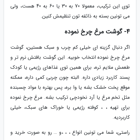
توی این ترکیب، معمولا 70 به 30 یا 60 به 40 هست، ولی
می تونین بسته به ذائقه تون تنظیمش کنین.
4- گوشت مرغ چرخ نموده
اگر دنبال گزینه ای خیلی کم چرب و سبک هستین، گوشت
مرغ چرخ نموده انتخاب خوبیه. این گوشت بافتش نرم تر و
طعمش ملایم تره، برای همین توی غذاهای رژیمی یا کودک
پسند کاربرد زیادی داره. البته چون چربی کمی داره، ممکنه
موقع پخت خشک بشه یا وا بره، پس بهتره با مواد چسبنده
مثل تخم مرغ یا آرد نخودچی ترکیب بشه. مرغ چرخ نموده
برای تهیه ، ، کوفته رژیمی یا خوراک های سبک، خیلی
کاربردیه.
راستی، شما می تونین انواع ، ، ،و … رو به صورت خرید و